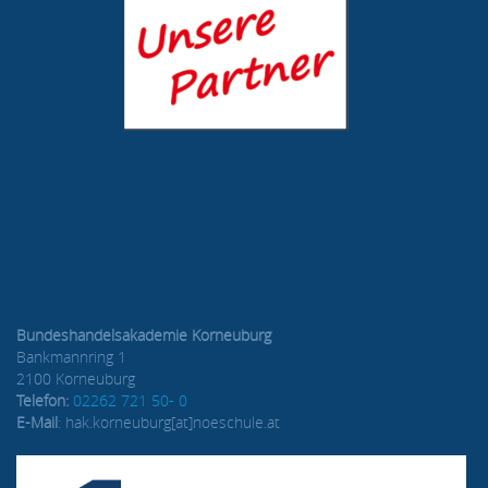
Bundeshandelsakademie Korneuburg
Bankmannring 1
2100 Korneuburg
Telefon:
02262 721 50- 0
E-Mail
: hak.korneuburg[at]noeschule.at