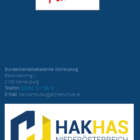
Bundeshandelsakademie Korneuburg
Bankmannring 1
2100 Korneuburg
Telefon:
02262 721 50- 0
E-Mail
: hak.korneuburg[at]noeschule.at