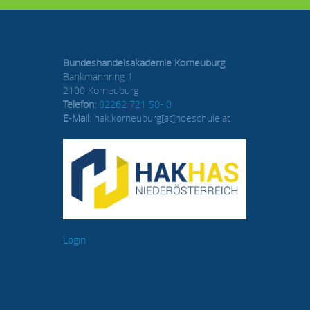
Bundeshandelsakademie Korneuburg
Bankmannring 1
2100 Korneuburg
Telefon:
02262 721 50- 0
E-Mail
: hak.korneuburg[at]noeschule.at
Login