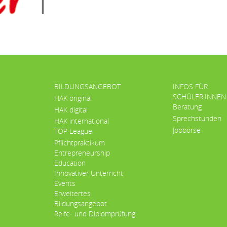
BILDUNGSANGEBOT
INFOS FÜR
SCHÜLER:INNEN
HAK original
Beratung
HAK digital
Sprechstunden
HAK international
Jobbörse
TOP League
Pflichtpraktikum
Entrepreneurship
Education
Innovativer Unterricht
Events
Erweitertes
Bildungsangebot
Reife- und Diplomprüfung