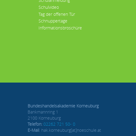
Schulanmeldung
Schulvideo
Tag der offenen Tür
Schnuppertage
Informationsbroschüre
Bundeshandelsakademie Korneuburg
Bankmannring 1
2100 Korneuburg
Telefon:
02262 721 50- 0
E-Mail
: hak.korneuburg[at]noeschule.at