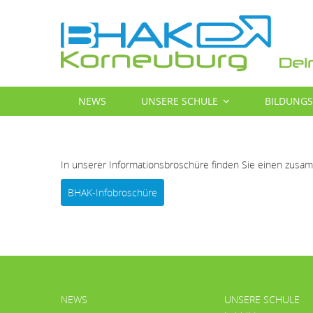
Direkt
zum
Inhalt
MAIN
NEWS
UNSERE SCHULE
BILDUNG
NAVIGATION
In unserer Informationsbroschüre finden Sie einen zus
BHAK-Infobroschüre
HAUPTMENÜ
NEWS
UNSERE SCHULE