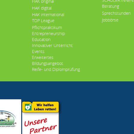
SCHÜLER:INNEN
HAK original
Beratung
HAK digital
Sprechstunden
HAK international
Jobbörse
TOP League
Pflichtpraktikum
Entrepreneurship
Education
Innovativer Unterricht
Events
Erweitertes
Bildungsangebot
Reife- und Diplomprüfung