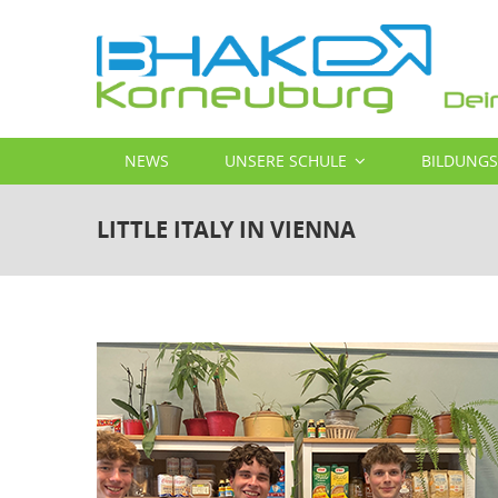
Direkt
zum
Inhalt
MAIN
NEWS
UNSERE SCHULE
BILDUNG
NAVIGATION
LITTLE ITALY IN VIENNA