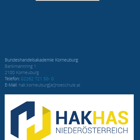
Bundeshandelsakademie Korneuburg
Bankmannring 1
2100 Korneuburg
Telefon:
02262 721 50- 0
E-Mail
: hak.korneuburg[at]noeschule.at