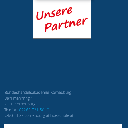
Bundeshandelsakademie Korneuburg
Bankmannring 1
2100 Korneuburg
Telefon:
02262 721 50- 0
E-Mail
: hak.korneuburg[at]noeschule.at