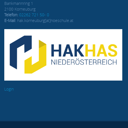
Bankmannring 1
2100 Korneuburg
Telefon:
02262 721 50- 0
E-Mail
: hak.korneuburg[at]noeschule.at
Login