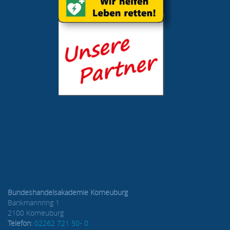
Bundeshandelsakademie Korneuburg
Bankmannring 1
2100 Korneuburg
Telefon:
02262 721 50- 0