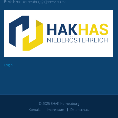
E-Mail
: hak.korneuburg[at]noeschule.at
Login
© 2025 BHAK-Korneuburg
FUSSBEREICH
Kontakt
Impressum
Datenschutz