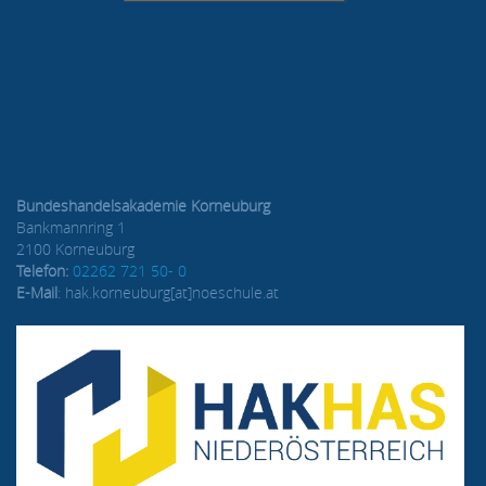
Bundeshandelsakademie Korneuburg
Bankmannring 1
2100 Korneuburg
Telefon:
02262 721 50- 0
E-Mail
: hak.korneuburg[at]noeschule.at