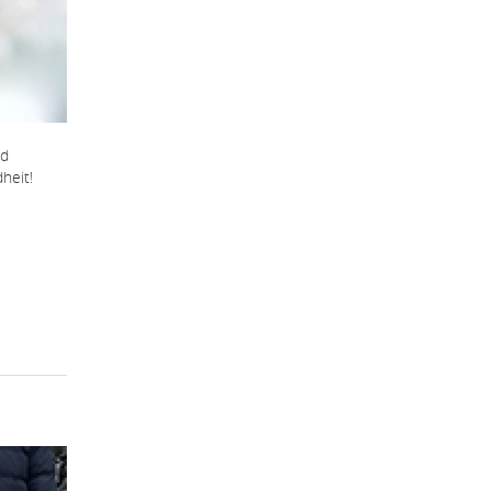
nd
heit!