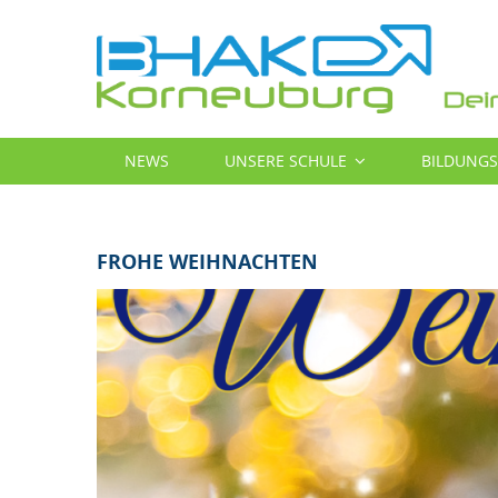
Direkt
zum
Inhalt
MAIN
NEWS
UNSERE SCHULE
BILDUNG
NAVIGATION
FROHE WEIHNACHTEN