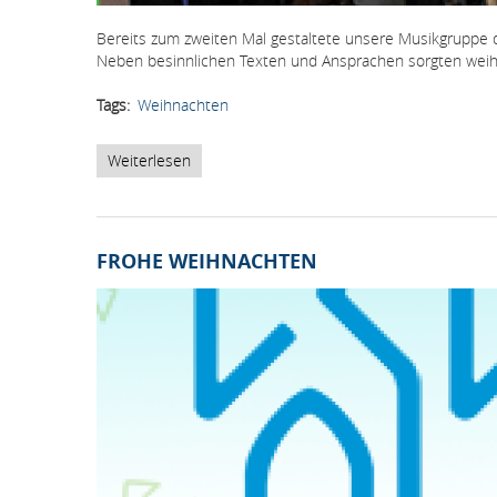
Bereits zum zweiten Mal gestaltete unsere Musikgruppe 
Neben besinnlichen Texten und Ansprachen sorgten weihn
Tags
Weihnachten
Weiterlesen
über
Musikgruppe
der
BHAK
Korneuburg
FROHE WEIHNACHTEN
im
Landesgericht