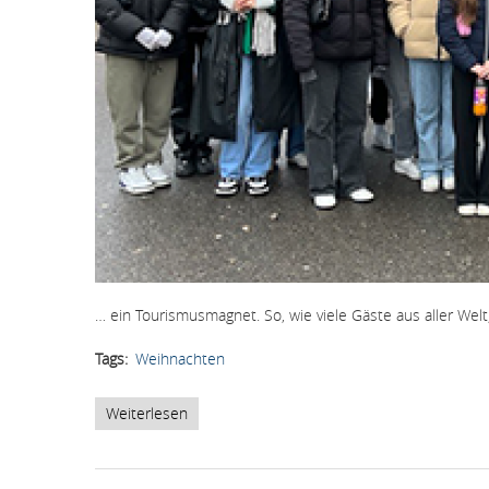
… ein Tourismusmagnet. So, wie viele Gäste aus aller We
Tags
Weihnachten
Weiterlesen
über
Wien
in
der