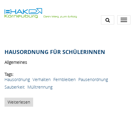
Direkt
zum
Inhalt
HAUSORDNUNG FÜR SCHÜLERINNEN
Allgemeines
Tags
Hausordnung
Verhalten
Fernbleiben
Pausenordnung
Sauberkeit
Mülltrennung
Weiterlesen
über
Hausordnung
für
SchülerInnen