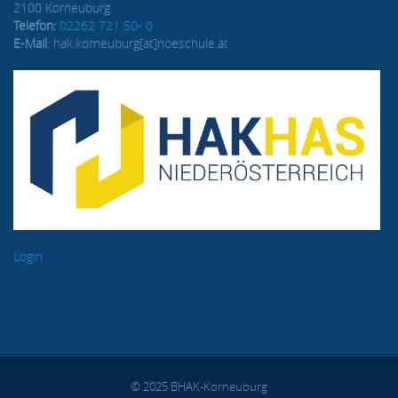
2100 Korneuburg
Telefon:
02262 721 50- 0
E-Mail
: hak.korneuburg[at]noeschule.at
Login
© 2025 BHAK-Korneuburg