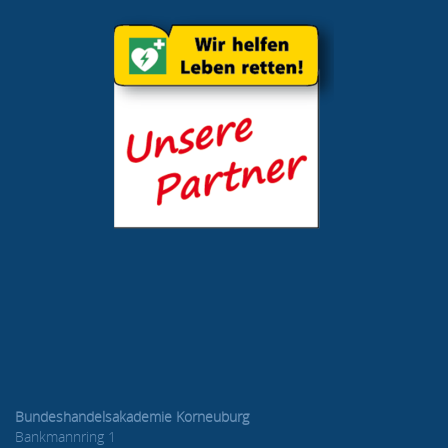
Bundeshandelsakademie Korneuburg
Bankmannring 1