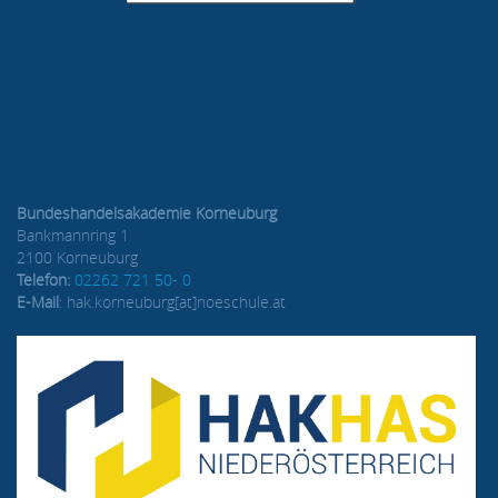
Bundeshandelsakademie Korneuburg
Bankmannring 1
2100 Korneuburg
Telefon:
02262 721 50- 0
E-Mail
: hak.korneuburg[at]noeschule.at