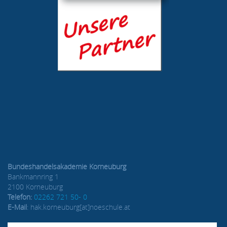
Bundeshandelsakademie Korneuburg
Bankmannring 1
2100 Korneuburg
Telefon:
02262 721 50- 0
E-Mail
: hak.korneuburg[at]noeschule.at