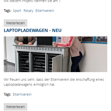
Mit diesem Projekt nahmen sie am 1.
Tags
Sport
Rotary
Elternverein
Weiterlesen
über
Elternverein
LAPTOPLADEWAGEN - NEU
sponsert
Wuzzler
Wir freuen uns sehr, dass der Elternverein die Anschaffung eines
Laptopladewagens ermöglich hat.
Tags
Elternverein
Weiterlesen
über