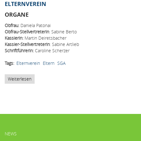
Laptopladewagen
ELTERNVEREIN
-
NEU
ORGANE
Obfrau:
Daniela Patonai
Obfrau-Stellvertreterin
: Sabine Berto
Kassierin:
Martin Deiretsbacher
Kassier-Stellvertreterin
: Sabine Artlieb
Schriftführerin:
Caroline Scherzer
Tags
Elternverein
Eltern
SGA
Weiterlesen
über
Elternverein
HAUPTMENÜ
NEWS