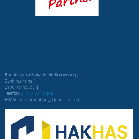
Bundeshandelsakademie Korneuburg
Bankmannring 1
2100 Korneuburg
Telefon:
02262 721 50- 0
E-Mail
: hak.korneuburg[at]noeschule.at