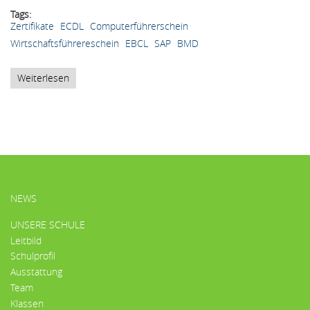
Tags
Zertifikate
ECDL
Computerführerschein
Wirtschaftsführereschein
EBCL
SAP
BMD
Weiterlesen
über
Wirtschaft,
EDV
&
IT
HAUPTMENÜ
NEWS
UNSERE SCHULE
Leitbild
Schulprofil
Ausstattung
Team
Klassen