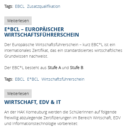
Tags
EBCL
Zusatzqualifikation
Weiterlesen
über
EBC*L-
E*BCL – EUROPÄISCHER
Zertifikate
WIRTSCHAFTSFÜHRERSCHEIN
für
4
Der Europäische Wirtschaftsführerschein – kurz EBC*L ist ein
Schülerinnen
internationales Zertifikat, das ein standardisiertes wirtschaftliches
der
Grundwissen nachweist.
HAK
Korneuburg
Der EBC*L besteht aus
Stufe A
und
Stufe B
.
Tags
EBCL
E*BCL
Wirtschaftsführerschein
Weiterlesen
über
E*BCL
WIRTSCHAFT, EDV & IT
–
Europäischer
An der HAK Korneuburg werden die SchülerInnen auf folgende
Wirtschaftsführerschein
freiwillig abzulegende Zertifizierungen im Bereich Wirtschaft, EDV
und Informationstechnologie vorbereitet: