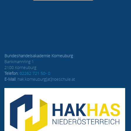
Bundeshandelsakademie Korneuburg
Bankmannring 1
2100 Korneuburg
Telefon:
02262 721 50- 0
E-Mail
: hak.korneuburg[at]noeschule.at