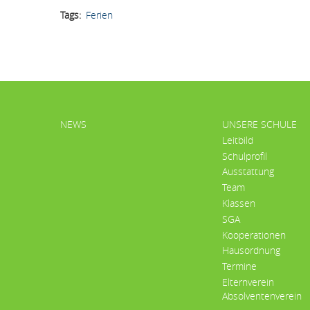
Tags
Ferien
HAUPTMENÜ
NEWS
UNSERE SCHULE
Leitbild
Schulprofil
Ausstattung
Team
Klassen
SGA
Kooperationen
Hausordnung
Termine
Elternverein
Absolventenverein