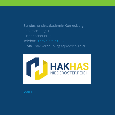
Bundeshandelsakademie Korneuburg
Bankmannring 1
2100 Korneuburg
Telefon:
02262 721 50- 0
E-Mail
: hak.korneuburg[at]noeschule.at
Login