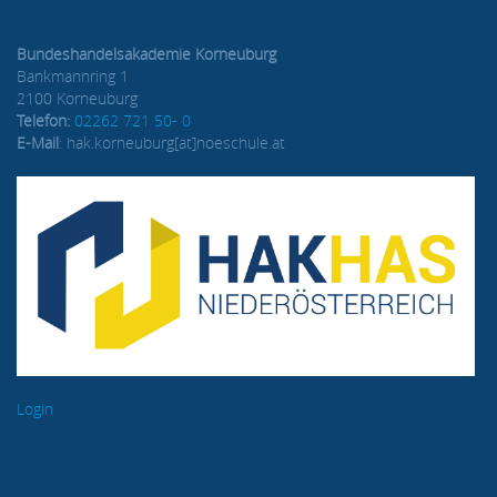
Bundeshandelsakademie Korneuburg
Bankmannring 1
2100 Korneuburg
Telefon:
02262 721 50- 0
E-Mail
: hak.korneuburg[at]noeschule.at
Login