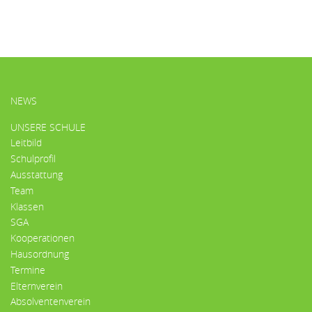
HAUPTMENÜ
NEWS
UNSERE SCHULE
Leitbild
Schulprofil
Ausstattung
Team
Klassen
SGA
Kooperationen
Hausordnung
Termine
Elternverein
Absolventenverein