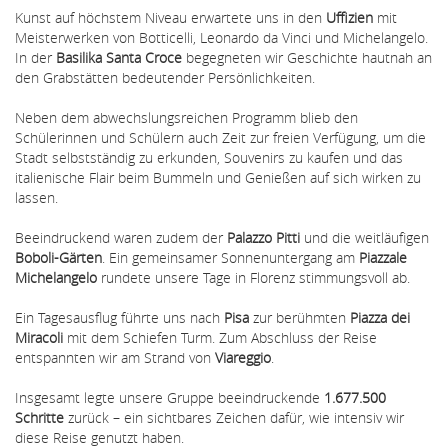
Kunst auf höchstem Niveau erwartete uns in den
Uffizien
mit
Meisterwerken von Botticelli, Leonardo da Vinci und Michelangelo.
In der
Basilika Santa Croce
begegneten wir Geschichte hautnah an
den Grabstätten bedeutender Persönlichkeiten.
Neben dem abwechslungsreichen Programm blieb den
Schülerinnen und Schülern auch Zeit zur freien Verfügung, um die
Stadt selbstständig zu erkunden, Souvenirs zu kaufen und das
italienische Flair beim Bummeln und Genießen auf sich wirken zu
lassen.
Beeindruckend waren zudem der
Palazzo Pitti
und die weitläufigen
Boboli-Gärten
. Ein gemeinsamer Sonnenuntergang am
Piazzale
Michelangelo
rundete unsere Tage in Florenz stimmungsvoll ab.
Ein Tagesausflug führte uns nach
Pisa
zur berühmten
Piazza dei
Miracoli
mit dem Schiefen Turm. Zum Abschluss der Reise
entspannten wir am Strand von
Viareggio
.
Insgesamt legte unsere Gruppe beeindruckende
1.677.500
Schritte
zurück – ein sichtbares Zeichen dafür, wie intensiv wir
diese Reise genutzt haben.