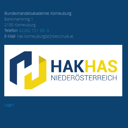
Bundeshandelsakademie Korneuburg
Bankmannring 1
2100 Korneuburg
Telefon:
02262 721 50- 0
E-Mail
: hak.korneuburg[at]noeschule.at
Login