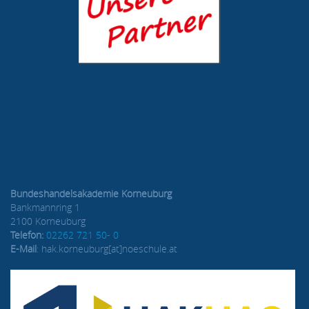
Bundeshandelsakademie Korneuburg
Bankmannring 1
2100 Korneuburg
Telefon:
02262 721 50- 0
E-Mail
: hak.korneuburg[at]noeschule.at