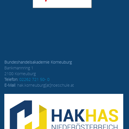
Bundeshandelsakademie Korneuburg
Bankmannring 1
2100 Korneuburg
Telefon:
02262 721 50- 0
E-Mail
: hak.korneuburg[at]noeschule.at