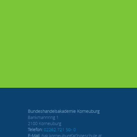
Bundeshandelsakademie Korneuburg
Bankmannring 1
2100 Korneuburg
Telefon:
02262 721 50- 0
E-Mail
: hak.korneuburg[at]noeschule.at