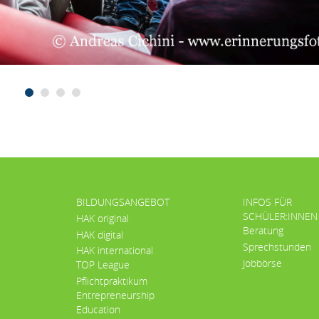
BILDUNGSANGEBOT
INFOS FÜR
SCHÜLER:INNEN
HAK original
Beratung
HAK digital
Sprechstunden
HAK international
Jobbörse
TOP League
Pflichtpraktikum
Entrepreneurship
Education