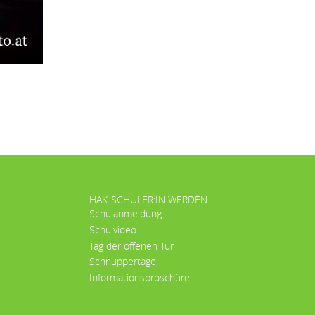
HAK-SCHÜLER:IN WERDEN
Schulanmeldung
Schulvideo
Tag der offenen Tür
Schnuppertage
Informationsbroschüre