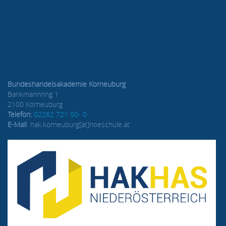
Bundeshandelsakademie Korneuburg
Bankmannring 1
2100 Korneuburg
Telefon:
02262 721 50- 0
E-Mail
: hak.korneuburg[at]noeschule.at