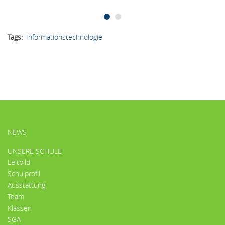
Tags
Informationstechnologie
HAUPTMENÜ
NEWS
UNSERE SCHULE
Leitbild
Schulprofil
Ausstattung
Team
Klassen
SGA