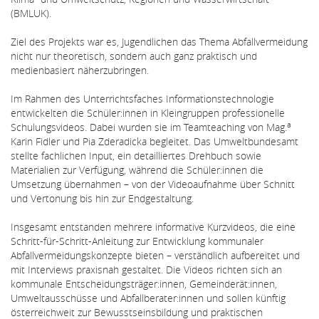
(BMLUK).
Ziel des Projekts war es, Jugendlichen das Thema Abfallvermeidung
nicht nur theoretisch, sondern auch ganz praktisch und
medienbasiert näherzubringen.
Im Rahmen des Unterrichtsfaches Informationstechnologie
entwickelten die Schüler:innen in Kleingruppen professionelle
a
Schulungsvideos. Dabei wurden sie im Teamteaching von Mag.
Karin Fidler und Pia Zderadicka begleitet. Das Umweltbundesamt
stellte fachlichen Input, ein detailliertes Drehbuch sowie
Materialien zur Verfügung, während die Schüler:innen die
Umsetzung übernahmen – von der Videoaufnahme über Schnitt
und Vertonung bis hin zur Endgestaltung.
Insgesamt entstanden mehrere informative Kurzvideos, die eine
Schritt-für-Schritt-Anleitung zur Entwicklung kommunaler
Abfallvermeidungskonzepte bieten – verständlich aufbereitet und
mit Interviews praxisnah gestaltet. Die Videos richten sich an
kommunale Entscheidungsträger:innen, Gemeinderät:innen,
Umweltausschüsse und Abfallberater:innen und sollen künftig
österreichweit zur Bewusstseinsbildung und praktischen