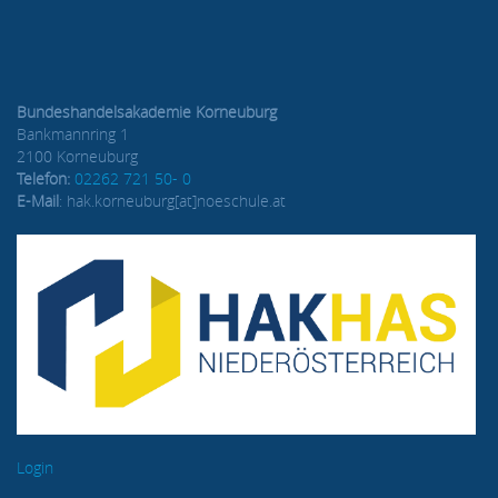
Bundeshandelsakademie Korneuburg
Bankmannring 1
2100 Korneuburg
Telefon:
02262 721 50- 0
E-Mail
: hak.korneuburg[at]noeschule.at
Login