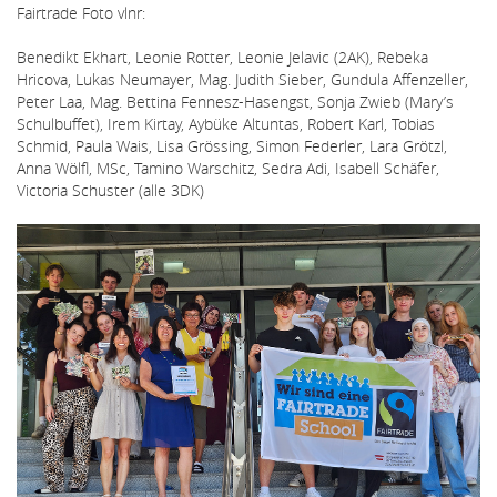
Fairtrade Foto vlnr:
Benedikt Ekhart, Leonie Rotter, Leonie Jelavic (2AK), Rebeka
Hricova, Lukas Neumayer, Mag. Judith Sieber, Gundula Affenzeller,
Peter Laa, Mag. Bettina Fennesz-Hasengst, Sonja Zwieb (Mary’s
Schulbuffet), Irem Kirtay, Aybüke Altuntas, Robert Karl, Tobias
Schmid, Paula Wais, Lisa Grössing, Simon Federler, Lara Grötzl,
Anna Wölfl, MSc, Tamino Warschitz, Sedra Adi, Isabell Schäfer,
Victoria Schuster (alle 3DK)
Bildergallerie