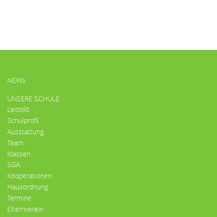
HAUPTMENÜ
NEWS
UNSERE SCHULE
Leitbild
Schulprofil
Ausstattung
Team
Klassen
SGA
Kooperationen
Hausordnung
Termine
Elternverein