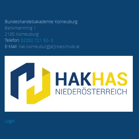
Bundeshandelsakademie Korneuburg
Bankmannring 1
2100 Korneuburg
Telefon:
02262 721 50- 0
E-Mail
: hak.korneuburg[at]noeschule.at
Login