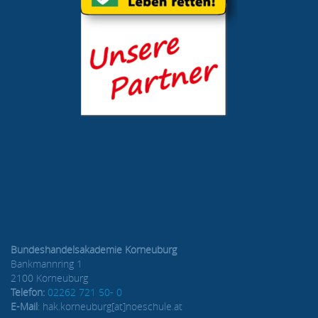
Bundeshandelsakademie Korneuburg
Bankmannring 1
2100 Korneuburg
Telefon:
02262 721 50- 0
E-Mail
: hak.korneuburg[at]noeschule.at