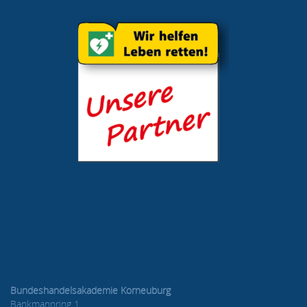
Bundeshandelsakademie Korneuburg
Bankmannring 1