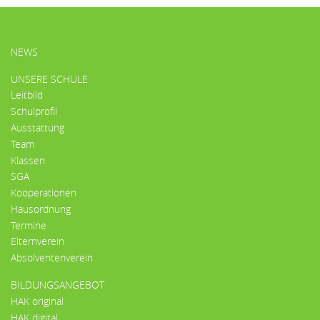
HAUPTMENÜ
NEWS
UNSERE SCHULE
Leitbild
Schulprofil
Ausstattung
Team
Klassen
SGA
Kooperationen
Hausordnung
Termine
Elternverein
Absolventenverein
BILDUNGSANGEBOT
HAK original
HAK digital