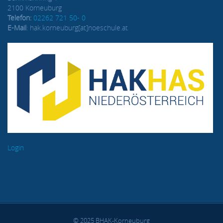
2100 Korneuburg
Telefon:
02262 721 50- 0
E-Mail
: hak.korneuburg[at]noeschule.at
Login
© 2025 BHAK-Korneuburg