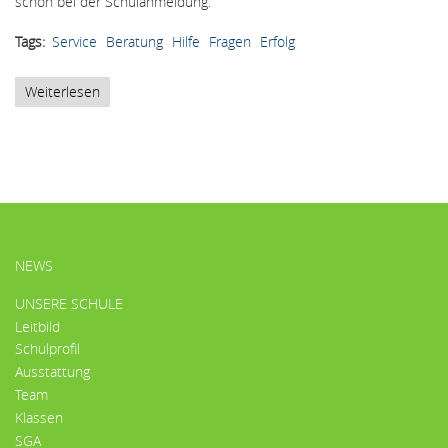
schon bei der Schulanmeldung.
Tags
Service
Beratung
Hilfe
Fragen
Erfolg
Weiterlesen
über
Services
HAUPTMENÜ
NEWS
UNSERE SCHULE
Leitbild
Schulprofil
Ausstattung
Team
Klassen
SGA