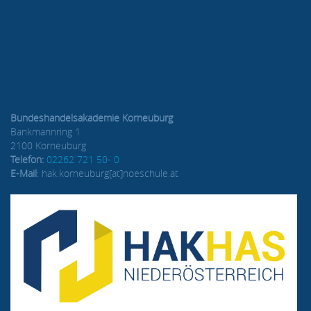
Bundeshandelsakademie Korneuburg
Bankmannring 1
2100 Korneuburg
Telefon:
02262 721 50- 0
E-Mail
: hak.korneuburg[at]noeschule.at