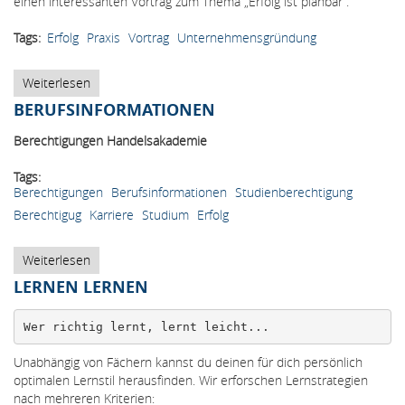
einen interessanten Vortrag zum Thema „Erfolg ist planbar“.
Tags
Erfolg
Praxis
Vortrag
Unternehmensgründung
Weiterlesen
über
Seminar
BERUFSINFORMATIONEN
Unternehmensgründung:
"Erfolg
Berechtigungen Handelsakademie
ist
planbar"
Tags
Berechtigungen
Berufsinformationen
Studienberechtigung
Berechtigug
Karriere
Studium
Erfolg
Weiterlesen
über
Berufsinformationen
LERNEN LERNEN
Wer richtig lernt, lernt leicht...
Unabhängig von Fächern kannst du deinen für dich persönlich
optimalen Lernstil herausfinden. Wir erforschen Lernstrategien
nach mehreren Kriterien: