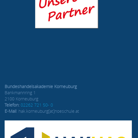
Bundeshandelsakademie Korneuburg
Bankmannring 1
2100 Korneuburg
Telefon:
02262 721 50- 0
E-Mail
: hak.korneuburg[at]noeschule.at