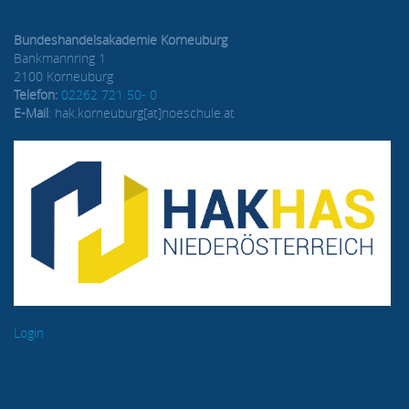
Bundeshandelsakademie Korneuburg
Bankmannring 1
2100 Korneuburg
Telefon:
02262 721 50- 0
E-Mail
: hak.korneuburg[at]noeschule.at
Login