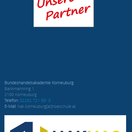
Bundeshandelsakademie Korneuburg
Bankmannring 1
2100 Korneuburg
Telefon:
02262 721 50- 0
E-Mail
: hak.korneuburg[at]noeschule.at