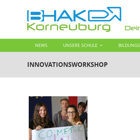
Direkt
zum
Inhalt
MAIN
NEWS
UNSERE SCHULE
BILDUNG
NAVIGATION
INNOVATIONSWORKSHOP