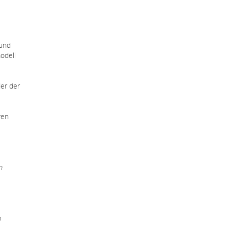
 und
odell
er der
ren
n
m