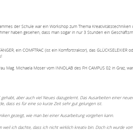
ammes der Schule war ein Workshop zum Thema Kreativitätstechniken
hmer haben gesehen, dass man sogar in nur 3 Stunden ein Geschäftsm
FÄNGER, ein COMFTRAC (ist ein Komforttraktor), das GLÜCKSELEXIER od
s!
 Frau Mag. Michaela Moser vom INNOLAB des FH CAMPUS 02 in Graz, wa
ß gehabt, aber auch viel Neues dazugelernt. Das Ausarbeiten einer neue
, dass es für eine so kurze Zeit sehr gut gelungen ist.
hniken gezeigt, wie man bei einer Ausarbeitung vorgehen kann.
 weil ich dachte, dass ich nicht wirklich kreativ bin. Doch ich wurde vo