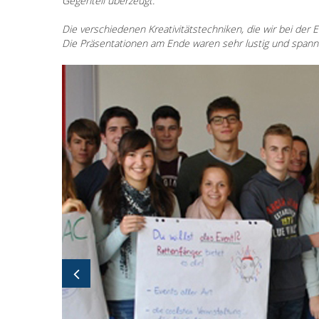
Gegenteil überzeugt.
Die verschiedenen Kreativitätstechniken, die wir bei der
Die Präsentationen am Ende waren sehr lustig und spann
Bildergallerie