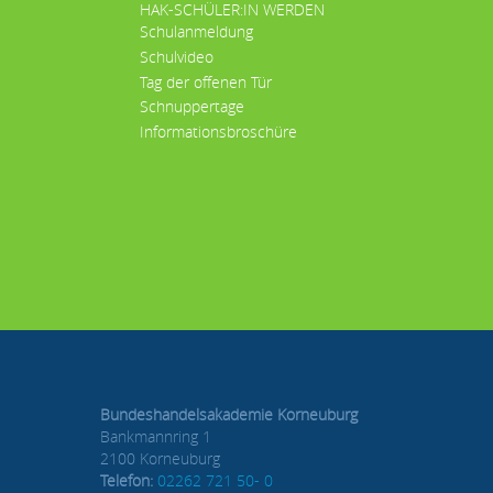
HAK-SCHÜLER:IN WERDEN
Schulanmeldung
Schulvideo
Tag der offenen Tür
Schnuppertage
Informationsbroschüre
Bundeshandelsakademie Korneuburg
Bankmannring 1
2100 Korneuburg
Telefon:
02262 721 50- 0