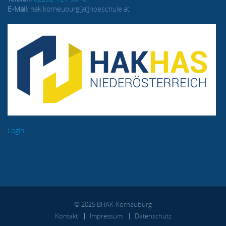
E-Mail
: hak.korneuburg[at]noeschule.at
Login
© 2025 BHAK-Korneuburg
FUSSBEREICH
Kontakt
Impressum
Datenschutz