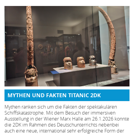
MYTHEN UND FAKTEN TITANIC 2DK
Mythen ranken sich um die Fakten der spektakulären
Schiffskatastrophe. Mit dem Besuch der immersiven
Ausstellung in der Wiener Marx Halle am 26.1.2026 konnte
die 2DK im Rahmen des Deutschunterrichts nebenbei
auch eine neue, international sehr erfolgreiche Form der