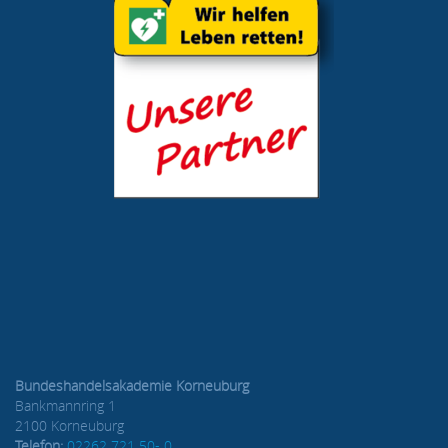
Bundeshandelsakademie Korneuburg
Bankmannring 1
2100 Korneuburg
Telefon:
02262 721 50- 0