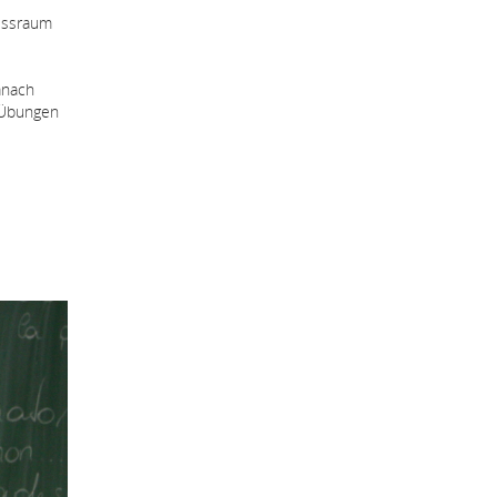
nessraum
anach
 Übungen