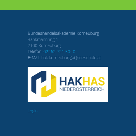
Bundeshandelsakademie Korneuburg
Bankmannring 1
2100 Korneuburg
Telefon:
02262 721 50- 0
E-Mail
: hak.korneuburg[at]noeschule.at
Login