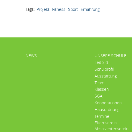
Tags
Projekt
Fitness
Sport
Ernährung
HAUPTMENÜ
NEWS
UNSERE SCHULE
Leitbild
Schulprofil
Ausstattung
Team
Klassen
SGA
Kooperationen
Hausordnung
Termine
Elternverein
Absolventenverein